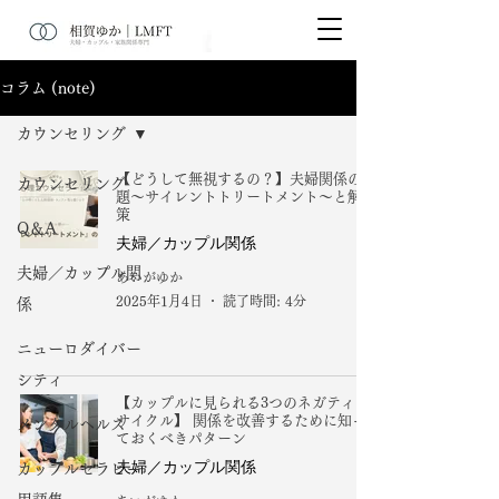
コラム (note)
カウンセリング
【どうして無視するの？】夫婦関係の課
カウンセリング
題～サイレントトリートメント～と解決
策
Q＆A
夫婦／カップル関係
夫婦／カップル関
あいがゆか
2025年1月4日
読了時間: 4分
係
ニューロダイバー
シティ
【カップルに見られる3つのネガティブ
サイクル】 関係を改善するために知っ
メンタルヘルス
ておくべきパターン
夫婦／カップル関係
カップルセラピー