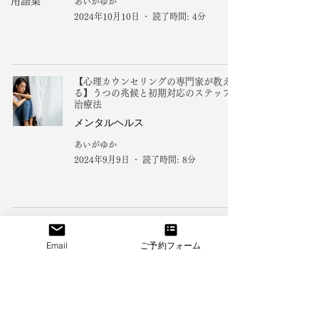
用語集
あいがゆか
2024年10月10日
読了時間: 4分
【心理カウンセリングの専門家が教え
る】うつの兆候と初期対応のステップと
治療法
メンタルヘルス
あいがゆか
2024年9月9日
読了時間: 8分
オンラインカウンセリング対応
Email
ご予約フォーム
​米国での心理療法サービスは、セッション時点でカリフォルニ
ア州またはコロラド州所倍する方を対象に、Licensed
Marriage and Family Therapist (LMFT)ライセンスに基づい
て提供しています。
​公認心理師は日本の国家資格として保有しています。その他の
地域からのご相談は、内容・所在地により提供条件が異なる場
合があります。