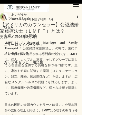
カウンセリング
あいがゆか
カウンセリング
2024年8月18日
読了時間: 5分
【アメリカのカウンセラー】公認結婚
Q＆A
家族療法士（ＬＭＦＴ）とは？
夫婦／カップル関係
更新日：
2025年2月2日
LMFT
は「Licensed Marriage and Family 
ニューロダイバーシティ
Therapist「 
公認結婚家族療法士」の略で、主にア
メンタルヘルス
メリカ合衆国で使用される専門職の免許です。LMFT
は、個人、カップル、家族、そしてグループに対し
カップルセラピー用語集
て心理療法を提供する資格を持つ専門家です。主
に、家族や結婚に関連する問題（コミュニケーショ
ン、対立、離婚、家族関係など）を扱いますが、広
範なメンタルヘルスの問題にも対応します。よっ
て、医療機関や教育機関など、様々な場所で活動し
ています。
日本の民間の夫婦カウンセラーとは違い、公認心理
師や臨床心理士と同様に、LMFTは心理学の教育（修