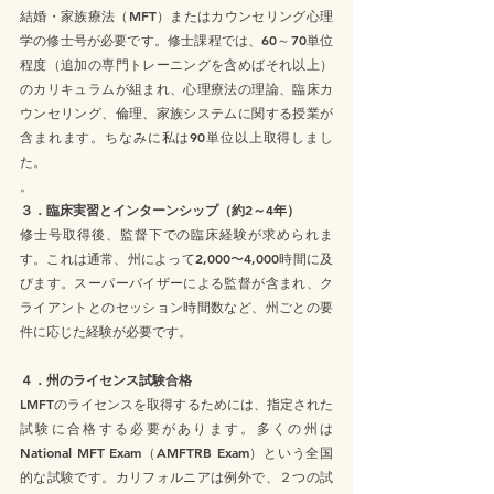
結婚・家族療法（MFT）またはカウンセリング心理
学の修士号が必要です。修士課程では、60～70単位
程度（追加の専門トレーニングを含めばそれ以上）
のカリキュラムが組まれ、心理療法の理論、臨床カ
ウンセリング、倫理、家族システムに関する授業が
含まれます。ちなみに私は90単位以上取得しまし
た。
。
３．臨床実習とインターンシップ（約2～4年）
修士号取得後、監督下での臨床経験が求められま
す。これは通常、州によって2,000〜4,000時間に及
びます。スーパーバイザーによる監督が含まれ、ク
ライアントとのセッション時間数など、州ごとの要
件に応じた経験が必要です。
４．州のライセンス試験合格
LMFTのライセンスを取得するためには、指定された
試験に合格する必要があります。多くの州は
National MFT Exam（AMFTRB Exam）という全国
的な試験です。カリフォルニアは例外で、２つの試