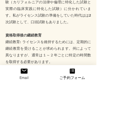
験（カリフォルニアの法律や倫理に特化した試験と
実際の臨床実践に特化した試験）に分かれていま
す。私がライセンス試験の準備をしていた時代はは2
次試験として、口頭試験もありました。
資格取得後の継続教育
継続教育: ライセンスを維持するためには、定期的に
継続教育を受けることが求められます。州によって
異なりますが、通常は１～２年ごとに特定の時間数
を取得する必要があります。
Email
ご予約フォーム
LMFTは、プライベートクリニックや病院、学校、コ
ミュニティメンタルヘルスセンターなど、さまざま
な場で活動することができます。資格取得には8～
11年程度かかり、修士課程や臨床実習を経て、ライ
センス試験に合格する必要があります。資格を維持
するためには、継続教育が重要であり、常に最新の
知識と技術を磨き続けることが求められます。